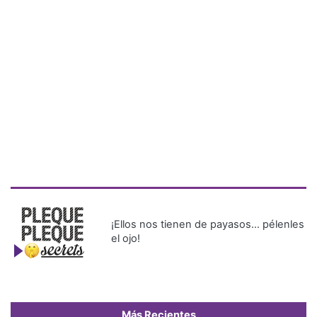
¡Ellos nos tienen de payasos… pélenles
el ojo!
Más Recientes