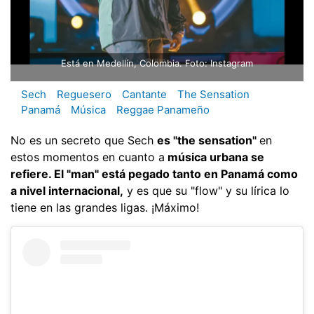
Está en Medellín, Colombia. Foto: Instagram
Sech
Reguesero
Cantante
The Sensation
Panamá
Música
Reggae Panameño
No es un secreto que Sech
es "the sensation"
en
estos momentos en cuanto a
música urbana se
refiere. El "man" está pegado tanto en Panamá como
a nivel internacional,
y es que su "flow" y su lírica lo
tiene en las grandes ligas. ¡Máximo!