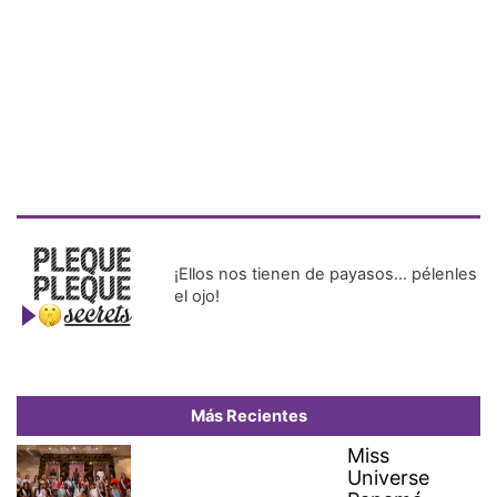
¡Ellos nos tienen de payasos… pélenles
el ojo!
Más Recientes
Miss
Universe