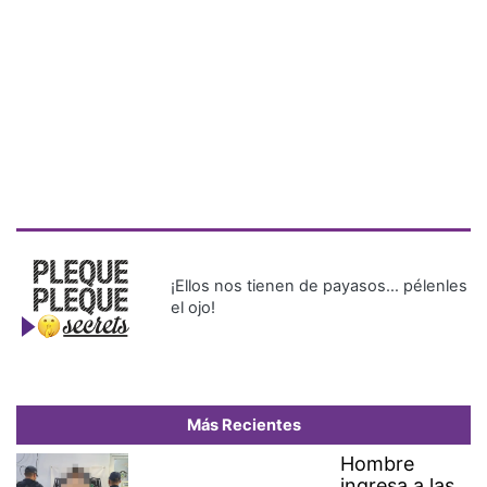
¡Ellos nos tienen de payasos… pélenles
el ojo!
Más Recientes
Hombre
ingresa a las
vías del