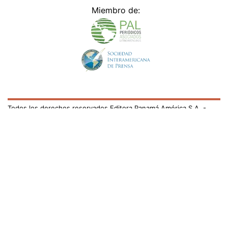
Miembro de:
Todos los derechos reservados Editora Panamá América S.A. -
Ciudad de Panamá - Panamá 2026.
Prohibida su reproducción total o parcial, sin autorización escrita
de su titular
×
Utilizamos cookies propias y de terceros para mejorar
nuestros servicios y mostrarles publicidad relacionada
con sus preferencias mediante el análisis de sus hábitos
de navegación. si continúa navegando, consideramos
que acepta su uso.
Puede cambiar la configuración u
obtener más información aquí
/fama/yalitza-aparicio-el-feminismo-busca-la-equidad-no-
la-superioridad-femenina-709169