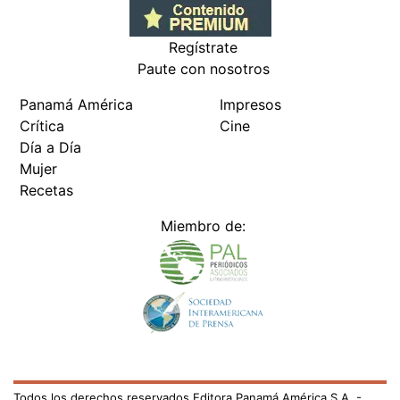
Regístrate
Paute con nosotros
Panamá América
Impresos
Crítica
Cine
Día a Día
Mujer
Recetas
Miembro de:
Todos los derechos reservados Editora Panamá América S.A. -