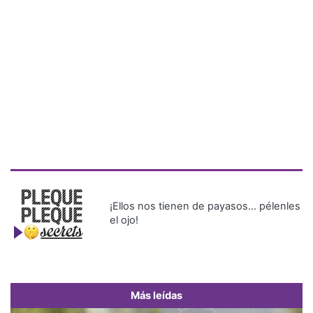
¡Ellos nos tienen de payasos… pélenles
el ojo!
Más leídas