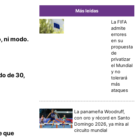
Más leídas
La FIFA
admite
errores
o, ni modo.
en su
propuesta
de
privatizar
el Mundial
y no
do de 30,
tolerará
más
ataques
La panameña Woodruff,
con oro y récord en Santo
Domingo 2026, ya mira al
circuito mundial
e que