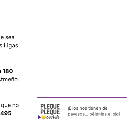
e sea
s Ligas.
n 180
istmeño.
o que no
¡Ellos nos tienen de
a 495
payasos… pélenles el ojo!