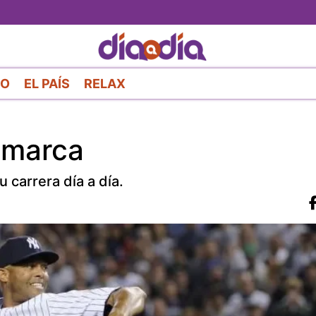
Pasar
al
contenido
principal
RO
EL PAÍS
RELAX
 marca
 carrera día a día.