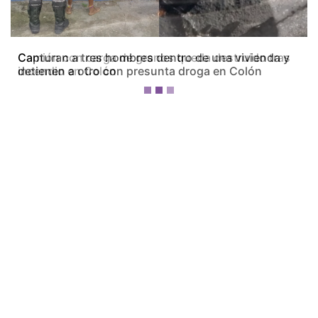
Camión con carga de granos queda destruido tras
incendio en Colón