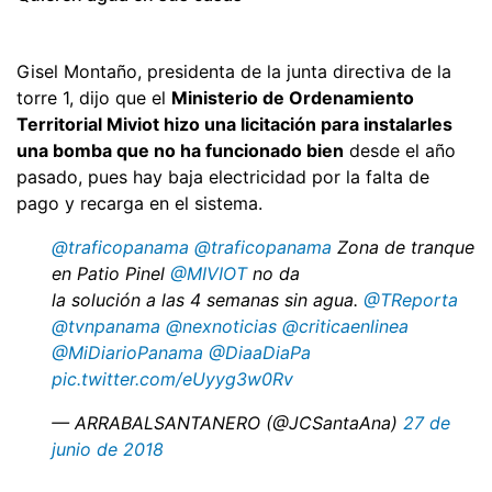
Gisel Montaño, presidenta de la junta directiva de la
torre 1, dijo que el
Ministerio de Ordenamiento
Territorial Miviot hizo una licitación para instalarles
una bomba que no ha funcionado bien
desde el año
pasado, pues hay baja electricidad por la falta de
pago y recarga en el sistema.
@traficopanama
@traficopanama
Zona de tranque
en Patio Pinel
@MIVIOT
no da
la solución a las 4 semanas sin agua.
@TReporta
@tvnpanama
@nexnoticias
@criticaenlinea
@MiDiarioPanama
@DiaaDiaPa
pic.twitter.com/eUyyg3w0Rv
— ARRABALSANTANERO (@JCSantaAna)
27 de
junio de 2018