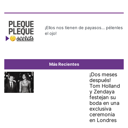
¡Ellos nos tienen de payasos… pélenles
el ojo!
Más Recientes
¡Dos meses
después!
Tom Holland
y Zendaya
festejan su
boda en una
exclusiva
ceremonia
en Londres