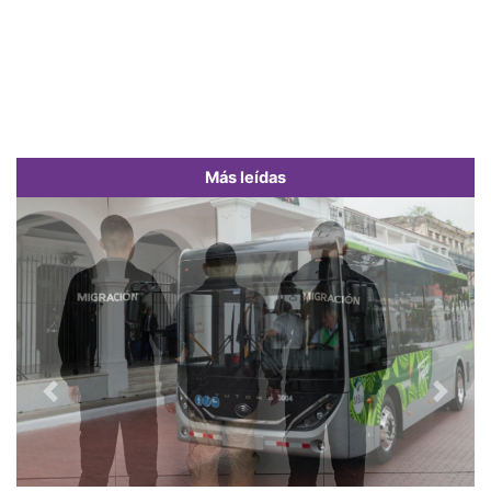
Más leídas
Previous
Next