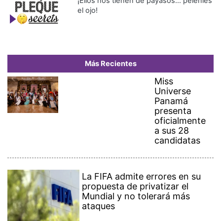
¡Ellos nos tienen de payasos… pélenles
el ojo!
Más Recientes
Miss
Universe
Panamá
presenta
oficialmente
a sus 28
candidatas
La FIFA admite errores en su
propuesta de privatizar el
Mundial y no tolerará más
ataques