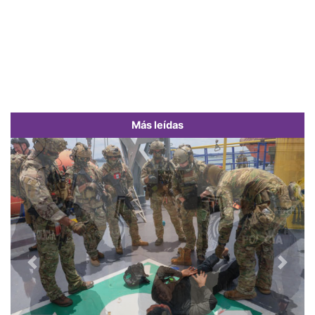
Más leídas
Previous
Next