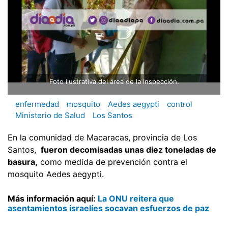
Foto ilustrativa del área de la inspección.
enfermedad
mosquito
Aedes aegypti
control
Ministerio de Salud
Los Santos
En la comunidad de Macaracas, provincia de Los
Santos,
fueron decomisadas unas diez toneladas de
basura,
como medida de prevención contra el
mosquito Aedes aegypti.
Más información aquí:
La ONU reitera que
asentamientos israelíes socavan esfuerzos de paz