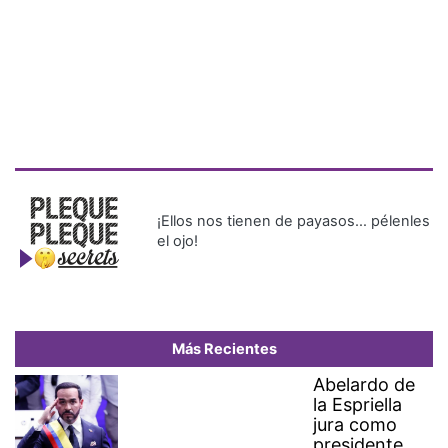
¡Ellos nos tienen de payasos… pélenles
el ojo!
Más Recientes
Abelardo de
la Espriella
jura como
presidente