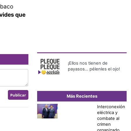
abaco
lvides que
¡Ellos nos tienen de
payasos… pélenles el ojo!
Más Recientes
Interconexión
eléctrica y
combate al
crimen
organizado,