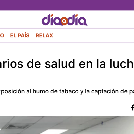
Pasar
al
contenido
principal
RO
EL PAÍS
RELAX
rios de salud en la luc
posición al humo de tabaco y la captación de p