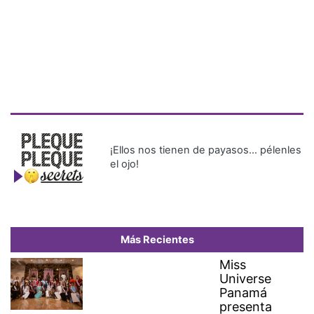
¡Ellos nos tienen de payasos… pélenles
el ojo!
Más Recientes
Miss
Universe
Panamá
presenta