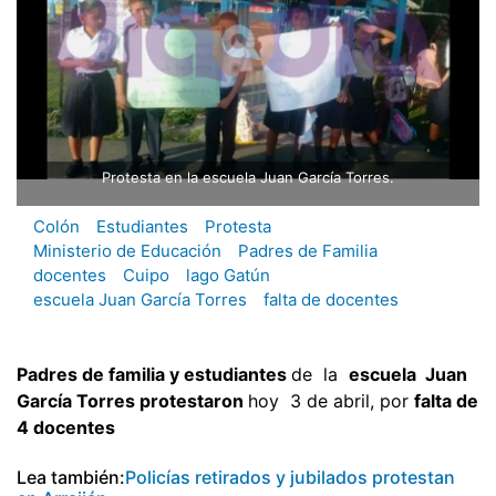
Protesta en la escuela Juan García Torres.
Colón
Estudiantes
Protesta
Ministerio de Educación
Padres de Familia
docentes
Cuipo
lago Gatún
escuela Juan García Torres
falta de docentes
Padres de familia y estudiantes
de la
escuela Juan
García Torres protestaron
hoy 3 de abril, por
falta de
4 docentes
Lea también:
Policías retirados y jubilados protestan