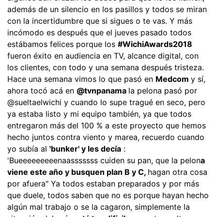
además de un silencio en los pasillos y todos se miran
con la incertidumbre que si sigues o te vas. Y más
incómodo es después que el jueves pasado todos
estábamos felices porque los
#WichiAwards2018
fueron éxito en audiencia en TV, alcance digital, con
los clientes, con todo y una semana después tristeza.
Hace una semana vimos lo que pasó en
Medcom
y sí,
ahora tocó acá en
@tvnpanama
la pelona pasó por
@sueltaelwichi y cuando lo supe tragué en seco, pero
ya estaba listo y mi equipo también, ya que todos
entregaron más del 100 % a este proyecto que hemos
hecho juntos contra viento y marea, recuerdo cuando
yo subía al
'bunker' y les decía
:
'Bueeeeeeeeenaasssssss cuiden su pan, que la pelon
a
viene este año y busquen plan B y C,
hagan otra cosa
por afuera" Ya todos estaban preparados y por más
que duele, todos saben que no es porque hayan hecho
algún mal trabajo o se la cagaron, simplemente la