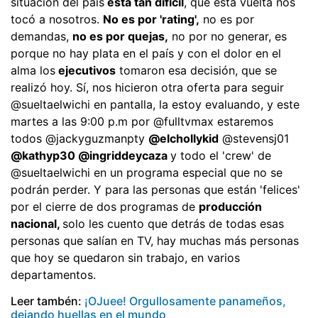
situación del país
está tan difícil
, que esta vuelta nos
tocó a nosotros.
No es por 'rating',
no es por
demandas,
no es por quejas,
no por no generar, es
porque no hay plata en el país y con el dolor en el
alma los
ejecutivos
tomaron esa decisión, que se
realizó hoy. Sí, nos hicieron otra oferta para seguir
@sueltaelwichi en pantalla, la estoy evaluando, y este
martes a las 9:00 p.m por @fulltvmax estaremos
todos @jackyguzmanpty
@elchollykid
@stevensj01
@kathyp30 @ingriddeycaza
y todo el 'crew' de
@sueltaelwichi en un programa especial que no se
podrán perder. Y para las personas que están 'felices'
por el cierre de dos programas de
producción
nacional,
solo les cuento que detrás de todas esas
personas que salían en TV, hay muchas más personas
que hoy se quedaron sin trabajo, en varios
departamentos.
Leer tambén:
¡OJuee! Orgullosamente panameños,
dejando huellas en el mundo