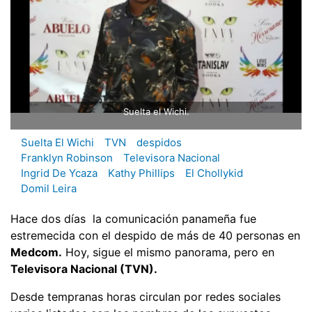
Suelta el Wichi.
Suelta El Wichi
TVN
despidos
Franklyn Robinson
Televisora Nacional
Ingrid De Ycaza
Kathy Phillips
El Chollykid
Domil Leira
Hace dos días la comunicación panameña fue
estremecida con el despido de más de 40 personas en
Medcom.
Hoy, sigue el mismo panorama, pero en
Televisora Nacional (TVN).
Desde tempranas horas circulan por redes sociales