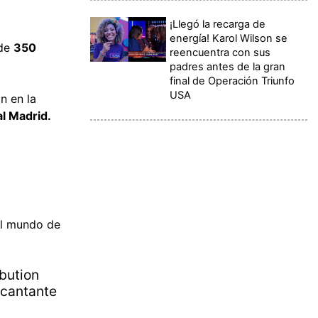
¡Llegó la recarga de
energía! Karol Wilson se
 de
350
reencuentra con sus
padres antes de la gran
final de Operación Triunfo
USA
n en la
al Madrid.
 el mundo de
bution
 cantante