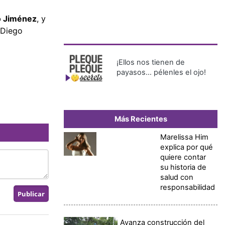
o Jiménez
, y
 Diego
¡Ellos nos tienen de
payasos… pélenles el ojo!
Más Recientes
Marelissa Him
explica por qué
quiere contar
su historia de
salud con
responsabilidad
Avanza construcción del