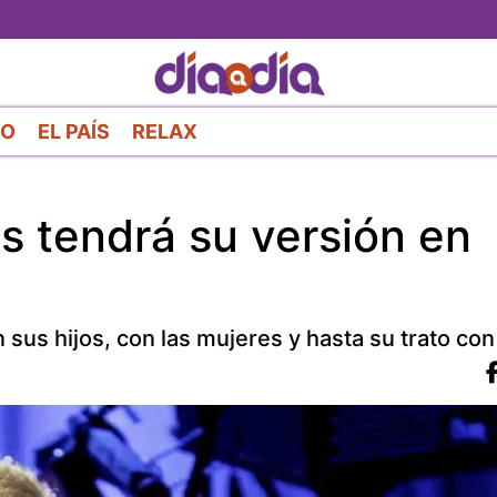
Pasar
al
contenido
principal
RO
EL PAÍS
RELAX
as tendrá su versión en
n sus hijos, con las mujeres y hasta su trato con