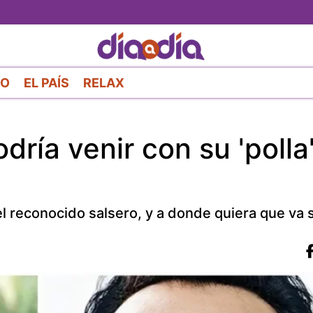
Pasar
al
contenido
principal
RO
EL PAÍS
RELAX
ría venir con su 'polla'
l reconocido salsero, y a donde quiera que va se