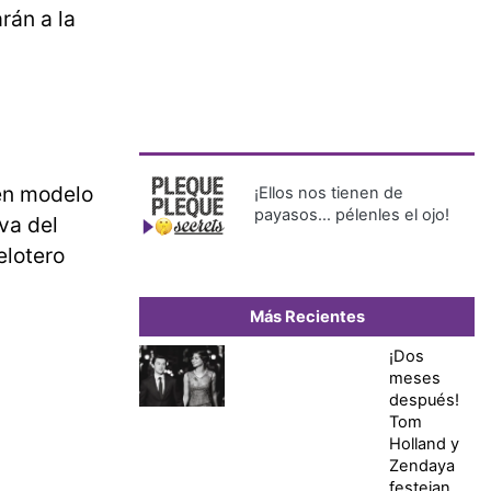
rán a la
ven modelo
¡Ellos nos tienen de
payasos… pélenles el ojo!
va del
elotero
Más Recientes
¡Dos
meses
después!
Tom
Holland y
Zendaya
festejan