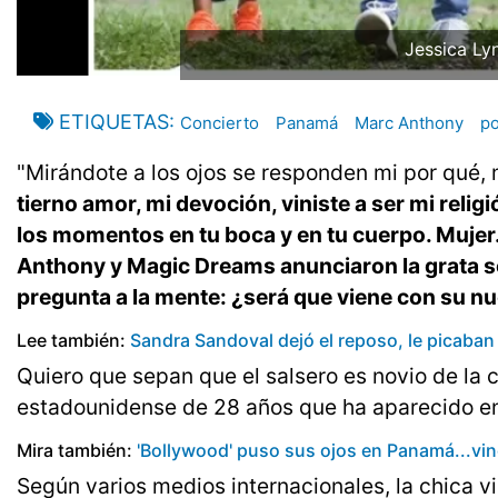
Jessica Ly
ETIQUETAS
Concierto
Panamá
Marc Anthony
po
"Mirándote a los ojos se responden mi por qué, m
tierno amor, mi devoción, viniste a ser mi reli
los momentos en tu boca y en tu cuerpo. Mujer..
Anthony y Magic Dreams anunciaron la grata s
pregunta a la mente: ¿será que viene con su nu
Lee también:
Sandra Sandoval dejó el reposo, le picaban l
Quiero que sepan que el salsero es novio de la
estadounidense de 28 años que ha aparecido en v
Mira también:
'Bollywood' puso sus ojos en Panamá...vino
Según varios medios internacionales, la chica vi