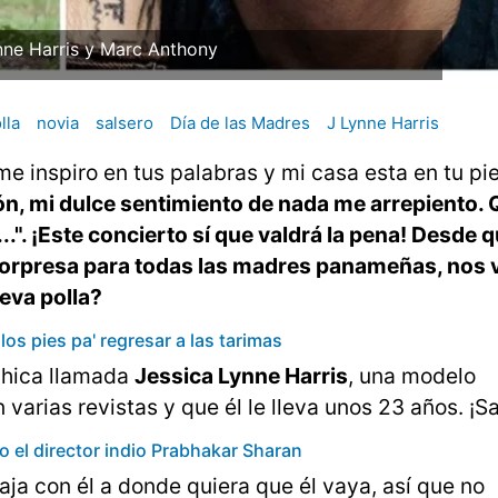
nne Harris y Marc Anthony
lla
novia
salsero
Día de las Madres
J Lynne Harris
e inspiro en tus palabras y mi casa esta en tu pie
gión, mi dulce sentimiento de nada me arrepiento.
.". ¡Este concierto sí que valdrá la pena! Desde 
orpresa para todas las madres panameñas, nos 
eva polla?
os pies pa' regresar a las tarimas
 chica llamada
Jessica Lynne Harris
, una modelo
arias revistas y que él le lleva unos 23 años. ¡Sa
 el director indio Prabhakar Sharan
aja con él a donde quiera que él vaya, así que no