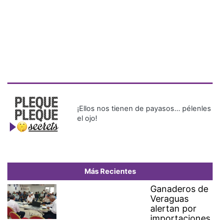
¡Ellos nos tienen de payasos… pélenles
el ojo!
Más Recientes
Ganaderos de
Veraguas
alertan por
importaciones