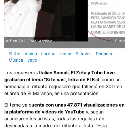
Fue grabada como homenaje.
El Kid
mamá
Lorena
remix
Si tevas
Panamá
Música
yeyo
Los regueseros
Italian Somalí, El Zeta y Tobe Love
grabaron el tema "Si te vas", letra de El Kid,
como un
homenaje al difunto reguesero que falleció en 2011 en
el área de El Marañón, en una presentación.
El tema ya c
uenta con unas 47.871 visualizaciones en
la plataforma de videos de YouTube
y, según
anunciaron los artistas, todas las regalías irán
destinadas a la madre del difunto artista. "Esta