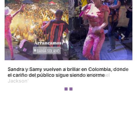
Previous
Next
Josenid aclara por qué ahora luce más blanca: 'No
me hice ninguna transformación de Michael
Jackson'