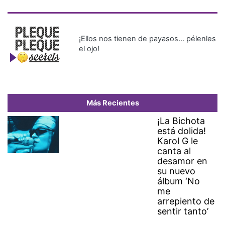
¡Ellos nos tienen de payasos… pélenles
el ojo!
Más Recientes
¡La Bichota
está dolida!
Karol G le
canta al
desamor en
su nuevo
álbum ‘No
me
arrepiento de
sentir tanto’