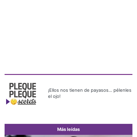
¡Ellos nos tienen de payasos… pélenles
el ojo!
Más leídas