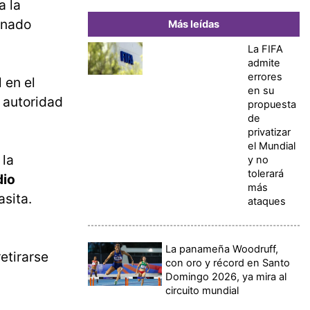
a la
inado
Más leídas
La FIFA
admite
errores
 en el
en su
a autoridad
propuesta
de
privatizar
el Mundial
 la
y no
tolerará
dio
más
asita.
ataques
La panameña Woodruff,
etirarse
con oro y récord en Santo
Domingo 2026, ya mira al
circuito mundial