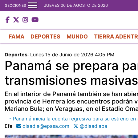
JUEVES 06 DE AGOSTO DE 2026
SECCIONES
FAMA
DEPORTES
MUNDO
TIERRA ADENT
Deportes
:
Lunes 15 de Junio de 2026 4:05 PM
Panamá se prepara para
transmisiones masivas 
En el interior de Panamá también se han abier
provincia de Herrera los encuentros podrán ve
Mariano Bula; en Veraguas, en el Estadio Omar 
- Panamá inicia la cuenta regresiva para su estreno e
Efe
diaadia@epasa.com
@diaadiapa