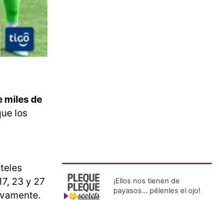
e miles de
que los
rteles
17, 23 y 27
¡Ellos nos tienen de
payasos… pélenles el ojo!
ivamente.