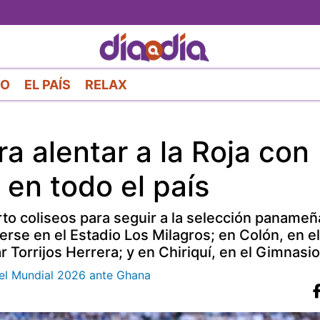
Pasar
al
contenido
principal
RO
EL PAÍS
RELAX
 alentar a la Roja con
en todo el país
to coliseos para seguir a la selección panameña
rse en el Estadio Los Milagros; en Colón, en el
Torrijos Herrera; y en Chiriquí, en el Gimnasio
n el Mundial 2026 ante Ghana