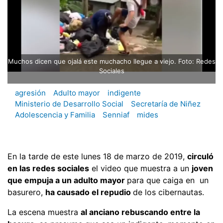
Muchos dicen que ojalá este muchacho llegue a viejo. Foto: Redes
Sociales
agresión
Adulto mayor
indigente
Ministerio de Desarrollo Social
Secretaría de Niñez
Adolescencia y Familia
Senniaf
mides
En la tarde de este lunes 18 de marzo de 2019,
circuló
en las redes sociales
el video que muestra a un
joven
que empuja a un adulto mayor
para que caiga en un
basurero,
ha causado el repudio
de los cibernautas.
La escena muestra
al anciano rebuscando entre la