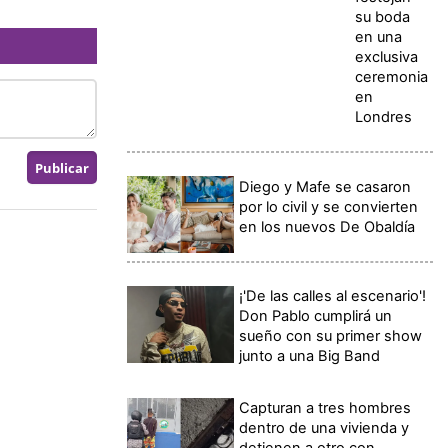
su boda
en una
exclusiva
ceremonia
en
Londres
Diego y Mafe se casaron
por lo civil y se convierten
en los nuevos De Obaldía
¡'De las calles al escenario'!
Don Pablo cumplirá un
sueño con su primer show
junto a una Big Band
Capturan a tres hombres
dentro de una vivienda y
detienen a otro con