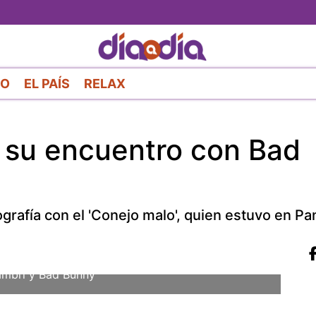
Pasar
al
contenido
principal
RO
EL PAÍS
RELAX
y su encuentro con Bad
tografía con el 'Conejo malo', quien estuvo en P
ambri y Bad Bunny