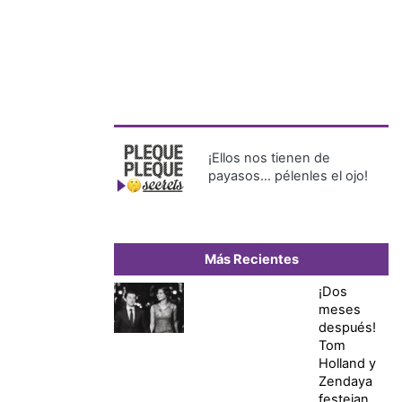
¡Ellos nos tienen de
payasos… pélenles el ojo!
Más Recientes
¡Dos
meses
después!
Tom
Holland y
Zendaya
festejan