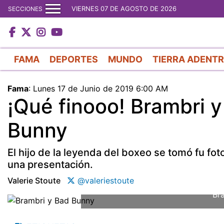
VIERNES 07 DE AGOSTO DE 2026
SECCIONES
FAMA
DEPORTES
MUNDO
TIERRA ADENT
Fama
:
Lunes 17 de Junio de 2019 6:00 AM
¡Qué finooo! Brambri 
Bunny
El hijo de la leyenda del boxeo se tomó fu fo
una presentación.
Valerie Stoute
@valeriestoute
Br